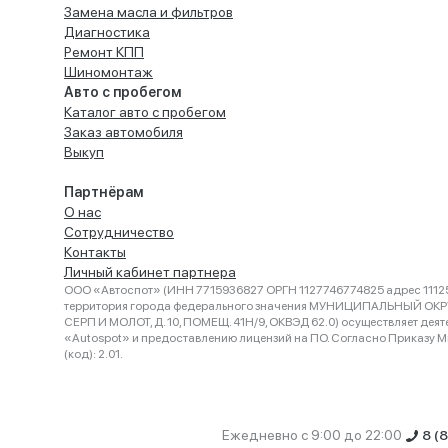
Замена масла и фильтров
Диагностика
Ремонт КПП
Шиномонтаж
Авто с пробегом
Каталог авто с пробегом
Заказ автомобиля
Выкуп
Партнёрам
О нас
Сотрудничество
Контакты
Личный кабинет партнера
ООО «Автоспот» (ИНН 7715936827 ОРГН 1127746774825 адрес 11125
территория города федерального значения МУНИЦИПАЛЬНЫЙ ОК
СЕРП И МОЛОТ, Д. 10, ПОМЕЩ. 41Н/9, ОКВЭД 62.0) осуществляет деят
«Autospot» и предоставлению лицензий на ПО. Согласно Приказу Ми
(код): 2.01.
Ежедневно с 9:00 до 22:00
8 (