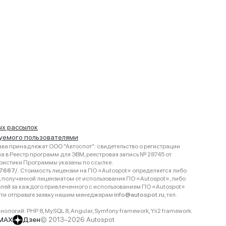
ых рассылок
руемого пользователями
ва принадлежат ООО "Автоспот": свидетельство о регистрации
 в Реестр программ для ЭВМ, реестровая запись № 28745 от
еристики Программы указаны по ссылке:
467687/
. Стоимость лицензии на ПО «Autospot» определяется либо
ки, полученной лицензиатом от использования ПО «Autospot», либо
блей за каждого привлеченного с использованием ПО «Autospot»
сти отправьте заявку нашим менеджерам
info@autospot.ru
, тел.
логий: PHP 8, MySQL 8, Angular, Symfony framework, Yii2 framework.
MAX
Дзен
© 2013–2026 Autospot