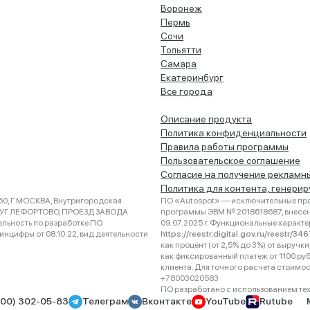
Воронеж
Пермь
Сочи
Тольятти
Самара
Екатеринбург
Все города
Описание продукта
Политика конфиденциальности
Правила работы программы
Пользовательское соглашение
Согласие на получение рекламн
Политика для контента, генери
0, Г.МОСКВА, Внутригородская
ПО «Autospot» — исключительные пра
РУГ ЛЕФОРТОВО, ПРОЕЗД ЗАВОДА
программы ЭВМ № 2018618687, внесена
ельность по разработке ПО
09.07.2025 г. Функциональные характ
нцифры от 08.10.22, вид деятельности
https://reestr.digital.gov.ru/reestr/3
как процент (от 2,5% до 3%) от выруч
как фиксированный платеж от 1100 ру
клиента. Для точного расчета стоимо
+78003020583
ПО разработано с использованием техно
800) 302-05-83
Телеграм
Вконтакте
YouTube
Rutube