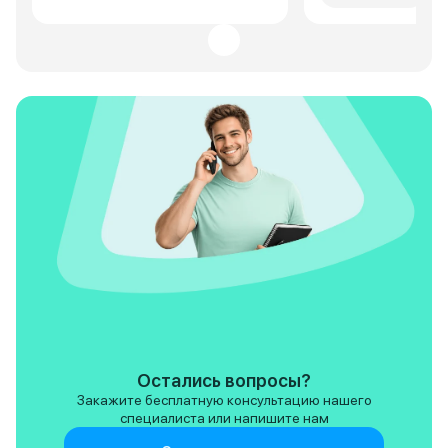
зеркало заднег ви
обзор. - в осеннюю
дождь противоту
основной свет бы
загрязнеется ,омы
предусмотренно 
светодиодов, при
делать остановки
зависимости от п
дороги и протират
понятный расход т
как не совпадает 
в городе хорошо е
на сотню, но трас
маленьком баке 54
105км/ч 10.5л, а если обгоны то
и к 12 л может уйт
вообще непонятно
при тех же условия
средний расход 8.
ветер попутный, то
Остались вопросы?
шарики к экватора
Закажите бесплатную консультацию нашего
специалиста или напишите нам