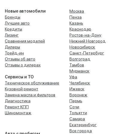
Новые автомобили
Москва
Бренды
Пенза
Лучшие авто
Казань
Кредиты
Краснодар
Лизинг
Ростов-на-Дону
Сравнения моделей
Нижний Новгород
Дилеры
Новосибирск
Трейд-ин
Санкт-Петербург
Отзывы об авто
Волгоград
Отзывы о дилерах
Тамбов
Мурманск
Сервисы и ТО
Уфа
Техническое обслуживание
Челябинск
Кузовной ремонт
Ижевск
Замена масла и фильтров
Воронеж
Диагностика
Пермь
Ремонт КПП
Сочи
Шиномонтаж
Тольятти
Самара
Екатеринбург
Все города
Авто с пробегом