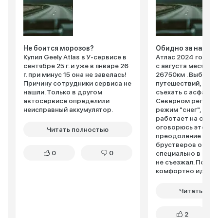
Не боится морозов?
Обидно за наш а
Купил Geely Atlas в У-сервисе в
Атлас 2024 года в
сентябре 25 г. и уже в январе 26
с августа месяца,
г. при минус 15 она не завелась!
26750км . Выбирал
Причину сотрудники сервиса не
путешествий, с в
нашли. Только в другом
съехать с асфальт
автосервисе определили
Северном регионе
неисправный аккумулятор.
режим "снег", впя
работает на отлич
оговорюсь это до 
Читать полностью
преодоление снеж
брустверов от гр
0
0
специально в сне
не съезжал. По тр
комфортно идёт, 
помощьник требу
привыкания. Чего не
Читать пол
датчика слепых зо
узкого заднего ст
2
скошенного багаж