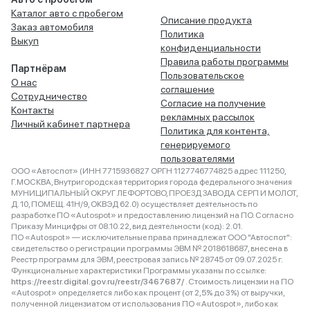
Каталог авто с пробегом
Описание продукта
Заказ автомобиля
Политика
Выкуп
конфиденциальности
Правила работы программы
Партнёрам
Пользовательское
О нас
соглашение
Сотрудничество
Согласие на получение
Контакты
рекламных рассылок
Личный кабинет партнера
Политика для контента,
генерируемого
пользователями
ООО «Автоспот» (ИНН 7715936827 ОРГН 1127746774825 адрес 111250,
Г.МОСКВА, Внутригородская территория города федерального значения
МУНИЦИПАЛЬНЫЙ ОКРУГ ЛЕФОРТОВО, ПРОЕЗД ЗАВОДА СЕРП И МОЛОТ,
Д. 10, ПОМЕЩ. 41Н/9, ОКВЭД 62.0) осуществляет деятельность по
разработке ПО «Autospot» и предоставлению лицензий на ПО. Согласно
Приказу Минцифры от 08.10.22, вид деятельности (код): 2.01.
ПО «Autospot» — исключительные права принадлежат ООО "Автоспот":
свидетельство о регистрации программы ЭВМ № 2018618687, внесена в
Реестр программ для ЭВМ, реестровая запись № 28745 от 09.07.2025 г.
Функциональные характеристики Программы указаны по ссылке:
https://reestr.digital.gov.ru/reestr/3467687/
. Стоимость лицензии на ПО
«Autospot» определяется либо как процент (от 2,5% до 3%) от выручки,
полученной лицензиатом от использования ПО «Autospot», либо как