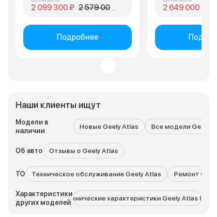
2 099 300 ₽
2 579 000 ₽
2 649 000 ₽
4 
Подробнее
Подроб
Наши клиенты ищут
Модели в
Новые Geely Atlas
Все модели Geely
наличии
Об авто
Отзывы о Geely Atlas
ТО
Техническое обслуживание Geely Atlas
Ремонт Geely
Характеристики
Технические характеристики Geely Atlas Pro
Технич
других моделей